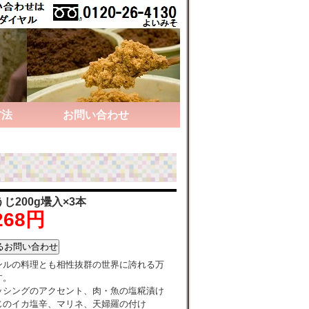
方法
お問い合わせ
じ200g壜入×3本
268円
ンルの料理とも相性抜群の世界に誇れる万
す。
ッシングのアクセント、肉・魚の塩糀漬け
じのイカ塩辛、マリネ、天婦羅の付け