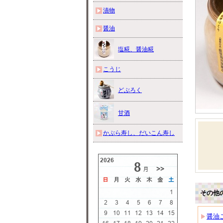
漬物
醤油
塩糀、醤油糀
こうじ
どぶろく
甘酒
かぶら寿し、だいこん寿し
その他
醤油