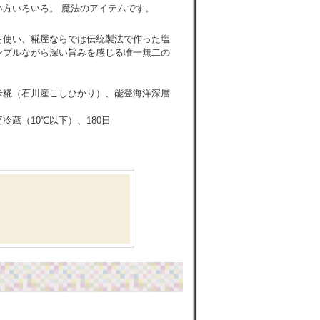
い方いろいろ。 魔法のアイテムです。
を使い、糀屋ならでは伝統製法で作った塩
ンプルながら深い旨みを感じる唯一無二の
。
米糀（石川産こしひかり）、能登海洋深層
冷蔵（10℃以下）、180日