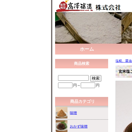
ホーム
塩糀、醤油
商品検索
玄米塩こ
円～
円
商品カテゴリ
味噌
おかず味噌