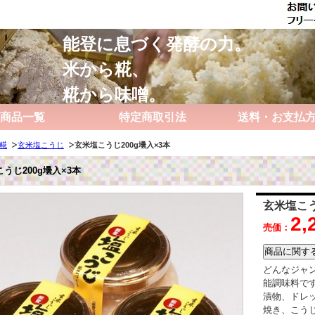
能登に息づく発酵の力。
米から糀、
糀から味噌。
商品一覧
特定商取引法
送料・お支払
糀
玄米塩こうじ
玄米塩こうじ200g壜入×3本
うじ200g壜入×3本
玄米塩こう
2,
売価：
どんなジャ
能調味料で
漬物、ドレ
焼き、こう