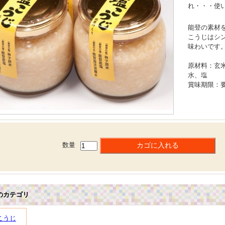
れ・・・使
能登の素材
こうじはシ
味わいです
原材料：玄
水、塩
賞味期限：要
数量
のカテゴリ
こうじ