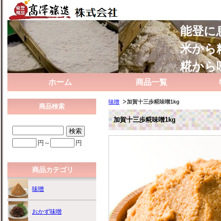
能登に
米から
糀から
ホーム
商品一覧
味噌
加賀十三歩糀味噌1kg
商品検索
加賀十三歩糀味噌1kg
円～
円
商品カテゴリ
味噌
おかず味噌