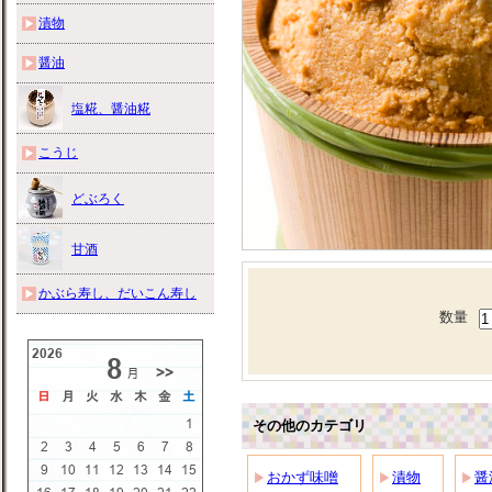
漬物
醤油
塩糀、醤油糀
こうじ
どぶろく
甘酒
かぶら寿し、だいこん寿し
数量
その他のカテゴリ
おかず味噌
漬物
醤