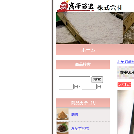
ホーム
おかず味噌
商品検索
能登みそ
円～
円
商品カテゴリ
味噌
おかず味噌