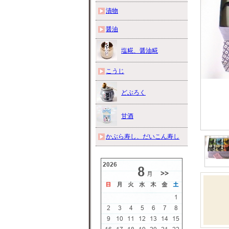
漬物
醤油
塩糀、醤油糀
こうじ
どぶろく
甘酒
かぶら寿し、だいこん寿し