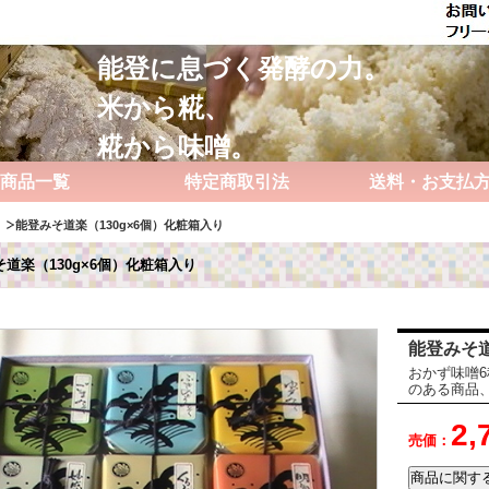
能登に息づく発酵の力。
米から糀、
糀から味噌。
商品一覧
特定商取引法
送料・お支払
能登みそ道楽（130g×6個）化粧箱入り
道楽（130g×6個）化粧箱入り
能登みそ道
おかず味噌
のある商品
2,
売価：